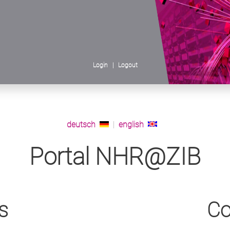
Login |
Logout