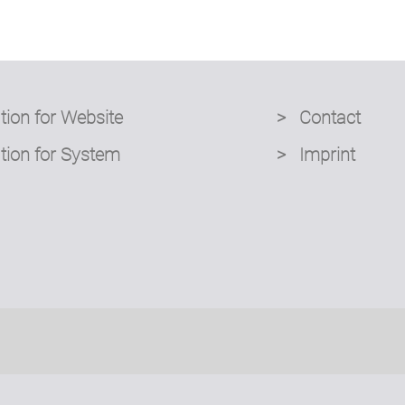
tion for Website
> Contact
tion for System
> Imprint